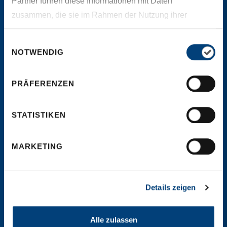
Partner führen diese Informationen mit Daten
zusammen, die sie im Rahmen der Nutzung ihrer
Dienste gesammelt haben.
Einwilligungsauswahl
NOTWENDIG
+49 (0)89 255 553-650
PRÄFERENZEN
Enable JavaScript to view
STATISTIKEN
protected content.
MARKETING
Contec-X GmbH
Details zeigen
Landsberger Straße 346
80687 München
Deutschland
Alle zulassen